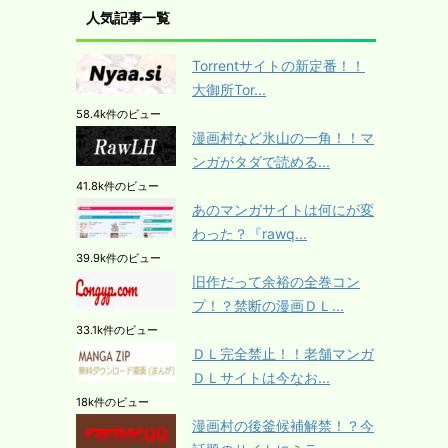
人気記事一覧
Torrentサイトの新定番！！
大御所Tor...
58.4k件のビュー
漫画村など氷山の一角！！マ
ンガがタダで読める...
41.8k件のビュー
あのマンガサイトは何にが変
わった？『rawq...
39.9k件のビュー
旧作だって余裕の全巻コン
プ！？禁断の漫画ＤＬ...
33.1k件のビュー
ＤＬ完全禁止！！老舗マンガ
ＤＬサイトは今なお...
18k件のビュー
漫画村の後釜候補解禁！？今