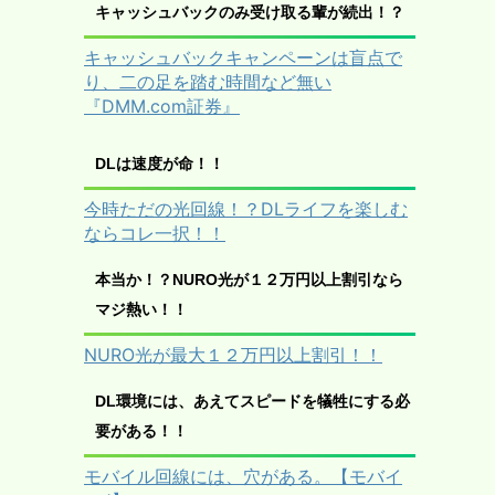
キャッシュバックのみ受け取る輩が続出！？
キャッシュバックキャンペーンは盲点で
り、二の足を踏む時間など無い
『DMM.com証券』
DLは速度が命！！
今時ただの光回線！？DLライフを楽しむ
ならコレ一択！！
本当か！？NURO光が１２万円以上割引なら
マジ熱い！！
NURO光が最大１２万円以上割引！！
DL環境には、あえてスピードを犠牲にする必
要がある！！
モバイル回線には、穴がある。【モバイ