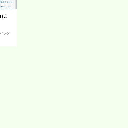
4/5/12
コに
ッピング