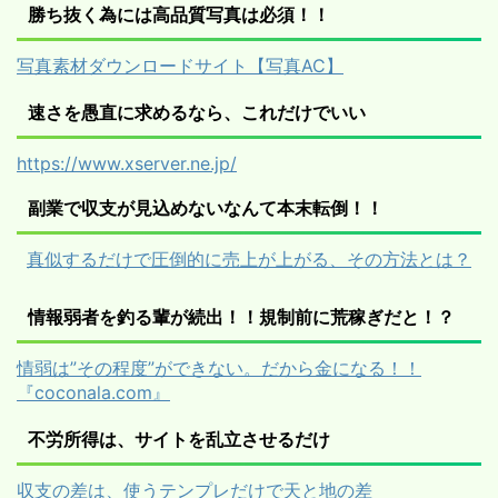
勝ち抜く為には高品質写真は必須！！
写真素材ダウンロードサイト【写真AC】
速さを愚直に求めるなら、これだけでいい
https://www.xserver.ne.jp/
副業で収支が見込めないなんて本末転倒！！
真似するだけで圧倒的に売上が上がる、その方法とは？
情報弱者を釣る輩が続出！！規制前に荒稼ぎだと！？
情弱は”その程度”ができない。だから金になる！！
『coconala.com』
不労所得は、サイトを乱立させるだけ
収支の差は、使うテンプレだけで天と地の差