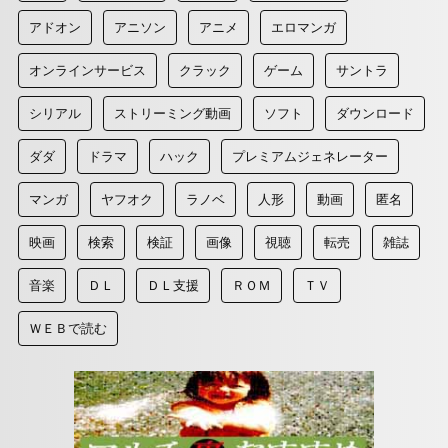
アドオン
アニソン
アニメ
エロマンガ
オンラインサービス
クラック
ゲーム
サントラ
シリアル
ストリーミング動画
ソフト
ダウンロード
ダダ
ドラマ
ハック
プレミアムジェネレーター
マンガ
ヤフオク
ラノベ
人形
動画
匿名
映画
検索
検証
画像
視聴
転売
雑誌
音楽
ＤＬ
ＤＬ支援
ＲＯＭ
ＴＶ
ＷＥＢで読む