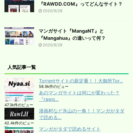
『RAWDD.COM』ってどんなサイト？
2020/9/28
マンガサイト『MangaNT』と
『Mangahua』の違いって何？
2020/9/28
人気記事一覧
Torrentサイトの新定番！！大御所Tor...
58.9k件のビュー
あのマンガサイトは何にが変わった？
『rawq...
47.3k件のビュー
漫画村など氷山の一角！！マンガがタダ
で読める...
42.4k件のビュー
マンガがタダで読めるサイト