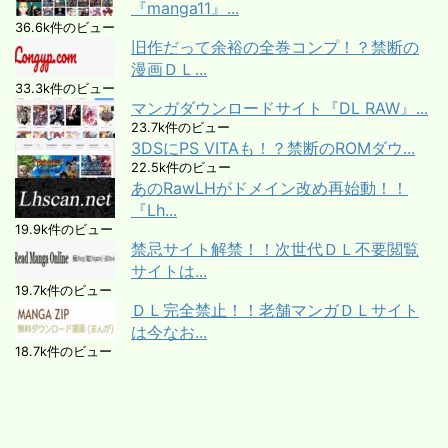
『manga11』...
36.6k件のビュー
旧作だって余裕の全巻コンプ！？禁断の
漫画ＤＬ...
33.3k件のビュー
マンガダウンロードサイト『DL RAW』...
23.7k件のビュー
3DSにPS VITAも！？禁断のROMダウ...
22.5k件のビュー
あのRawLHがドメイン改め再始動！！
『Lh...
19.9k件のビュー
禁忌サイト解禁！！次世代ＤＬ不要閲覧
サイトは...
19.7k件のビュー
ＤＬ完全禁止！！老舗マンガＤＬサイト
は今なお...
18.7k件のビュー