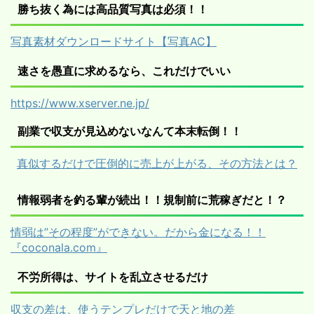
勝ち抜く為には高品質写真は必須！！
写真素材ダウンロードサイト【写真AC】
速さを愚直に求めるなら、これだけでいい
https://www.xserver.ne.jp/
副業で収支が見込めないなんて本末転倒！！
真似するだけで圧倒的に売上が上がる、その方法とは？
情報弱者を釣る輩が続出！！規制前に荒稼ぎだと！？
情弱は”その程度”ができない。だから金になる！！
『coconala.com』
不労所得は、サイトを乱立させるだけ
収支の差は、使うテンプレだけで天と地の差