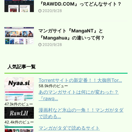
『RAWDD.COM』ってどんなサイト？
2020/9/28
マンガサイト『MangaNT』と
『Mangahua』の違いって何？
2020/9/28
人気記事一覧
Torrentサイトの新定番！！大御所Tor...
58.9k件のビュー
あのマンガサイトは何にが変わった？
『rawq...
47.3k件のビュー
漫画村など氷山の一角！！マンガがタダ
で読める...
42.4k件のビュー
マンガがタダで読めるサイト