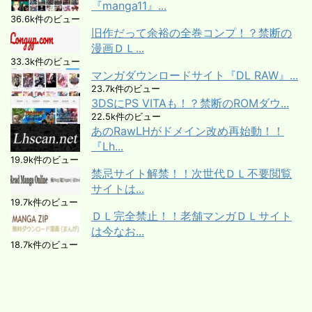
『manga11』...
36.6k件のビュー
旧作だって余裕の全巻コンプ！？禁断の
漫画ＤＬ...
33.3k件のビュー
マンガダウンロードサイト『DL RAW』...
23.7k件のビュー
3DSにPS VITAも！？禁断のROMダウ...
22.5k件のビュー
あのRawLHがドメイン改め再始動！！
『Lh...
19.9k件のビュー
禁忌サイト解禁！！次世代ＤＬ不要閲覧
サイトは...
19.7k件のビュー
ＤＬ完全禁止！！老舗マンガＤＬサイト
は今なお...
18.7k件のビュー