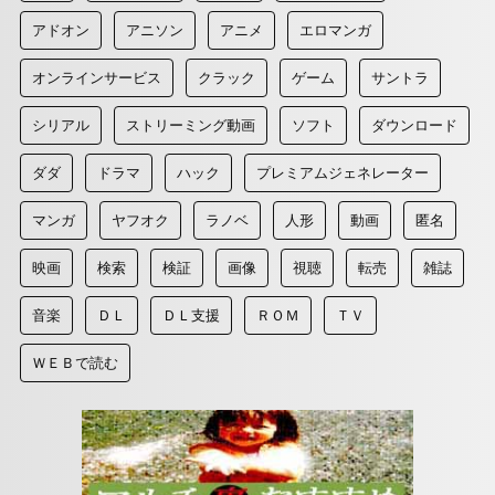
アドオン
アニソン
アニメ
エロマンガ
オンラインサービス
クラック
ゲーム
サントラ
シリアル
ストリーミング動画
ソフト
ダウンロード
ダダ
ドラマ
ハック
プレミアムジェネレーター
マンガ
ヤフオク
ラノベ
人形
動画
匿名
映画
検索
検証
画像
視聴
転売
雑誌
音楽
ＤＬ
ＤＬ支援
ＲＯＭ
ＴＶ
ＷＥＢで読む