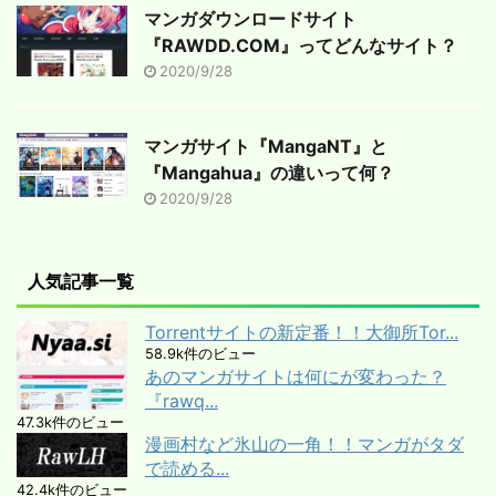
マンガダウンロードサイト
『RAWDD.COM』ってどんなサイト？
2020/9/28
マンガサイト『MangaNT』と
『Mangahua』の違いって何？
2020/9/28
人気記事一覧
Torrentサイトの新定番！！大御所Tor...
58.9k件のビュー
あのマンガサイトは何にが変わった？
『rawq...
47.3k件のビュー
漫画村など氷山の一角！！マンガがタダ
で読める...
42.4k件のビュー