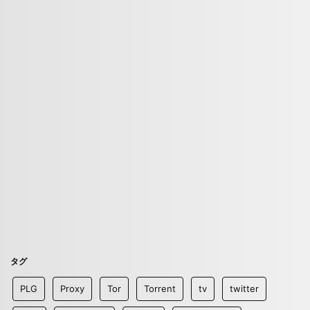
タグ
PLG
Proxy
Tor
Torrent
tv
twitter