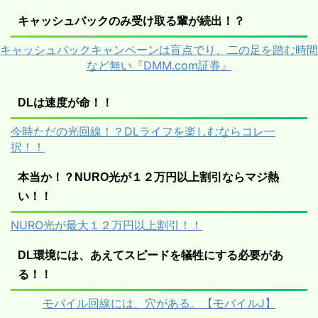
キャッシュバックのみ受け取る輩が続出！？
キャッシュバックキャンペーンは盲点でり、二の足を踏む時間
など無い『DMM.com証券』
DLは速度が命！！
今時ただの光回線！？DLライフを楽しむならコレ一
択！！
本当か！？NURO光が１２万円以上割引ならマジ熱
い！！
NURO光が最大１２万円以上割引！！
DL環境には、あえてスピードを犠牲にする必要があ
る！！
モバイル回線には、穴がある。【モバイルJ】