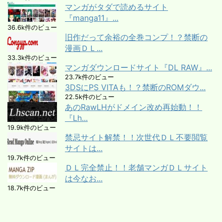
マンガがタダで読めるサイト
『manga11』...
36.6k件のビュー
旧作だって余裕の全巻コンプ！？禁断の
漫画ＤＬ...
33.3k件のビュー
マンガダウンロードサイト『DL RAW』...
23.7k件のビュー
3DSにPS VITAも！？禁断のROMダウ...
22.5k件のビュー
あのRawLHがドメイン改め再始動！！
『Lh...
19.9k件のビュー
禁忌サイト解禁！！次世代ＤＬ不要閲覧
サイトは...
19.7k件のビュー
ＤＬ完全禁止！！老舗マンガＤＬサイト
は今なお...
18.7k件のビュー