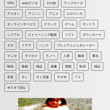
VPN
webラジオ
その他
アップローダ
アドオン
アニソン
アニメ
エロマンガ
オンラインサービス
クラック
ゲーム
サントラ
シリアル
ストリーミング動画
ソフト
ダウンロード
ダダ
ドラマ
ハック
プレミアムジェネレーター
マンガ
ヤフオク
ラノベ
人形
動画
匿名
映画
検索
検証
画像
視聴
転売
雑誌
音楽
ＤＬ
ＤＬ支援
ＲＯＭ
ＴＶ
ＷＥＢで読む